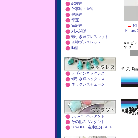
恋愛運
仕事運・金運
健康運
幸運
家庭運
K
ト net-
対人関係
蝋引き紐ブレスレット
四神ブレスレット
K10ピ
時計
No.2
全 [2] 
デザインネックレス
蝋引き紐ネックレス
ネックレスチェーン
シルバーペンダント
その他のペンダント
50%OFF!!在庫処分SALE