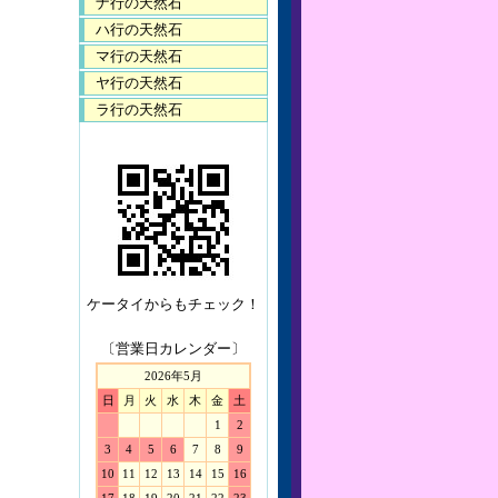
ナ行の天然石
ハ行の天然石
マ行の天然石
ヤ行の天然石
ラ行の天然石
ケータイからもチェック！
〔営業日カレンダー〕
2026年5月
日
月
火
水
木
金
土
1
2
3
4
5
6
7
8
9
10
11
12
13
14
15
16