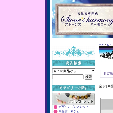
TOP
>
ピア
全 [2] 
デザインブレスレット
高品質・希少石