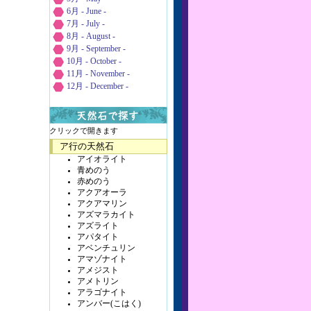
6月 - June -
7月 - July -
8月 - August -
9月 - September -
10月 - October -
11月 - November -
12月 - December -
クリックで開きます
ア行の天然石
アイオライト
青めのう
赤めのう
アクアオーラ
アクアマリン
アズマラカイト
アズライト
アパタイト
アベンチュリン
アマゾナイト
アメジスト
アメトリン
アラゴナイト
アンバー(こはく)