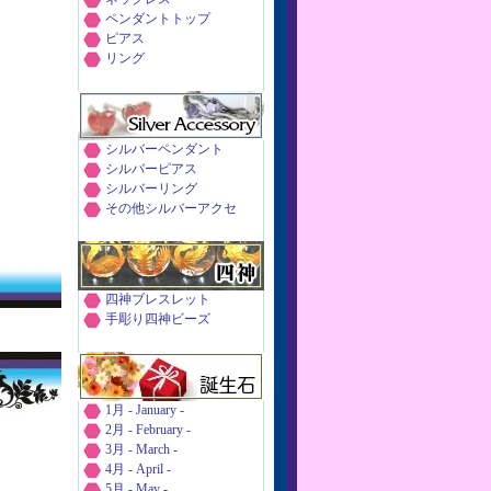
ペンダントトップ
ピアス
リング
シルバーペンダント
シルバーピアス
シルバーリング
その他シルバーアクセ
四神ブレスレット
手彫り四神ビーズ
1月 - January -
2月 - February -
3月 - March -
4月 - April -
5月 - May -