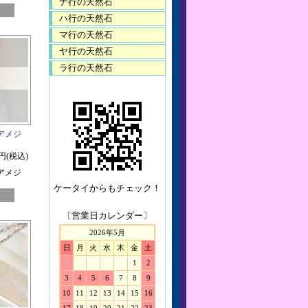
ナ行の天然石
ハ行の天然石
マ行の天然石
ヤ行の天然石
ラ行の天然石
アメジ
0円(税込)
アメジ
ケータイからもチェック！
〔営業日カレンダー〕
2026年5月
日
月
火
水
木
金
土
1
2
3
4
5
6
7
8
9
10
11
12
13
14
15
16