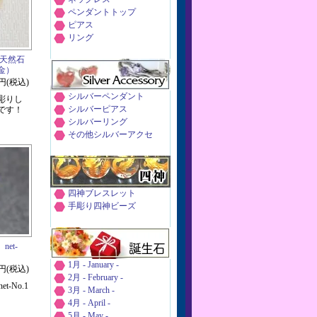
ペンダントトップ
ピアス
リング
 天然石
金）
9円(税込)
シルバーペンダント
彫りし
シルバーピアス
です！
シルバーリング
その他シルバーアクセ
四神ブレスレット
手彫り四神ビーズ
et-
1月 - January -
0円(税込)
2月 - February -
-No.1
3月 - March -
4月 - April -
5月 - May -