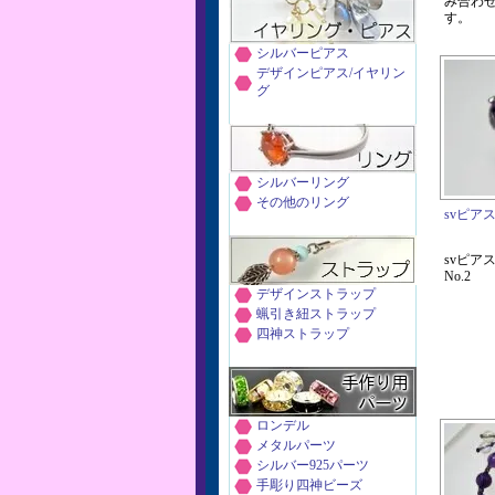
み合わ
す。
シルバーピアス
デザインピアス/イヤリン
グ
シルバーリング
その他のリング
svピアス
svピア
No.2
デザインストラップ
蝋引き紐ストラップ
四神ストラップ
ロンデル
メタルパーツ
シルバー925パーツ
手彫り四神ビーズ