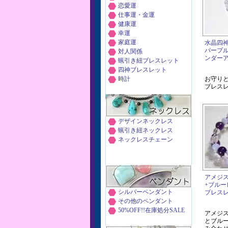
恋愛運
仕事運・金運
健康運
幸運
家庭運
水晶四
パープ
対人関係
ンダー
蝋引き紐ブレスレット
四神ブレスレット
時計
お守り
ブレス
デザインネックレス
蝋引き紐ネックレス
ネックレスチェーン
アメジ
+ブルー
シルバーペンダント
ブレス
その他のペンダント
50%OFF!!在庫処分SALE
アメジ
とブル