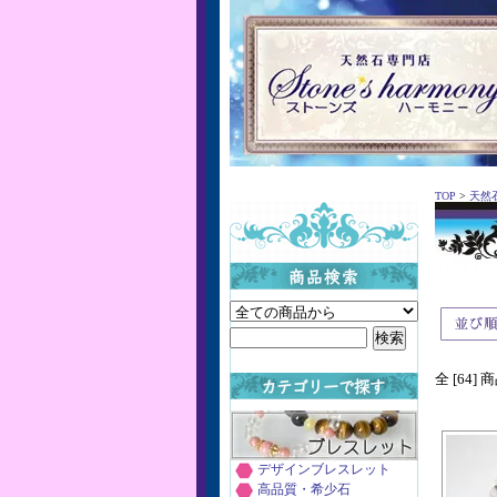
TOP
>
天然
全 [64]
デザインブレスレット
高品質・希少石