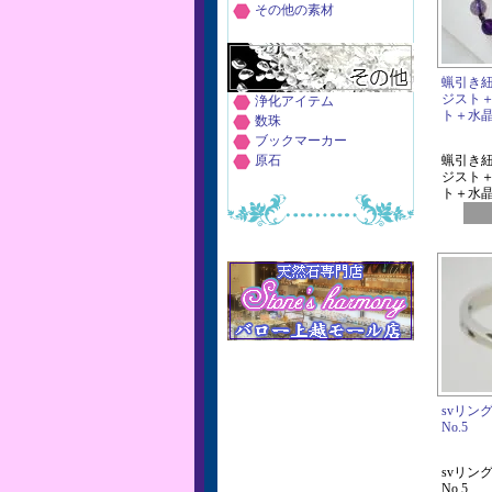
その他の素材
蝋引き
ジスト
浄化アイテム
ト＋水晶 
数珠
ブックマーカー
原石
蝋引き
ジスト
ト＋水晶 
svリン
No.5
svリン
No.5