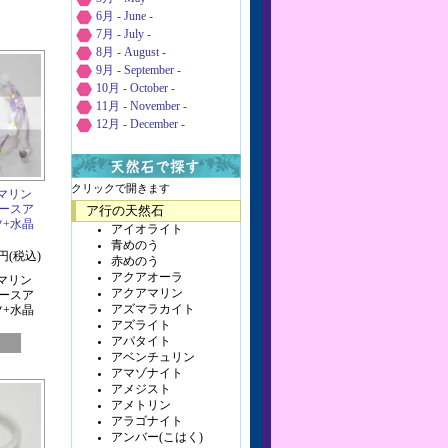
6月 - June -
7月 - July -
8月 - August -
9月 - September -
10月 - October -
11月 - November -
12月 - December -
クリックで開きます
マリン
レースア
ア行の天然石
ツ+水晶
アイオライト
青めのう
0円(税込)
赤めのう
アクアオーラ
マリン
アクアマリン
レースア
アズマラカイト
ツ+水晶
アズライト
アパタイト
アベンチュリン
アマゾナイト
アメジスト
アメトリン
アラゴナイト
アンバー(こはく)