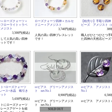
神＋ローズクォーツ＋
ローズクォーツ四神＋カルセ
【粒売り】手彫り四神
ルフローライト＋ラベ
ドニー＋アメジスト
ビーズ アメジスト（
アメジスト
3,740円(税込)
30
3,500円(税込)
人気の高い四神ブレスレット
職人がひとつひとつ手
として人気の高い四神
です！
た四神の天然石ビーズ
レットです！
スト+ローズクォーツ
svピアス グリーンアメジス
svピアス アメジスト n
レース+水晶 蝋引き
ト net-No.1
No.1
レット
8,900円(税込)
6,50
5,430円(税込)
svピアス グリーンアメジス
svピアス アメジスト net
ストにローズクォーツ
ト net-No.1
ーレースアゲートを組
SOLD OUT