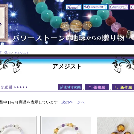
石で選ぶ
>
アメジスト
アメジスト
-
-
 商品中 [1-24] 商品を表示しています
次のページへ