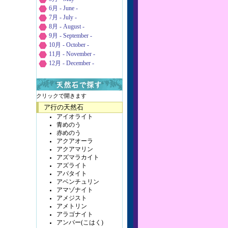
6月 - June -
7月 - July -
8月 - August -
9月 - September -
10月 - October -
11月 - November -
12月 - December -
クリックで開きます
ア行の天然石
アイオライト
青めのう
赤めのう
アクアオーラ
アクアマリン
アズマラカイト
アズライト
アパタイト
アベンチュリン
アマゾナイト
アメジスト
アメトリン
アラゴナイト
アンバー(こはく)