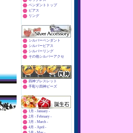
ペンダントトップ
ピアス
リング
シルバーペンダント
シルバーピアス
シルバーリング
その他シルバーアクセ
四神ブレスレット
手彫り四神ビーズ
1月 - January -
2月 - February -
3月 - March -
4月 - April -
5月 - May -