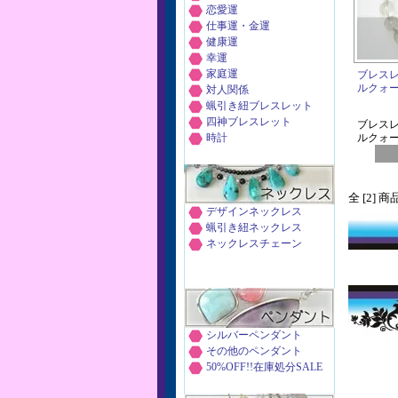
恋愛運
仕事運・金運
健康運
幸運
家庭運
ブレス
ルクォーツ(
対人関係
蝋引き紐ブレスレット
四神ブレスレット
ブレス
時計
ルクォーツ(
全 [2] 
デザインネックレス
蝋引き紐ネックレス
ネックレスチェーン
シルバーペンダント
その他のペンダント
50%OFF!!在庫処分SALE