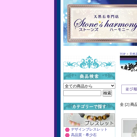
TOP
>
天然
全 [2] 
デザインブレスレット
高品質・希少石