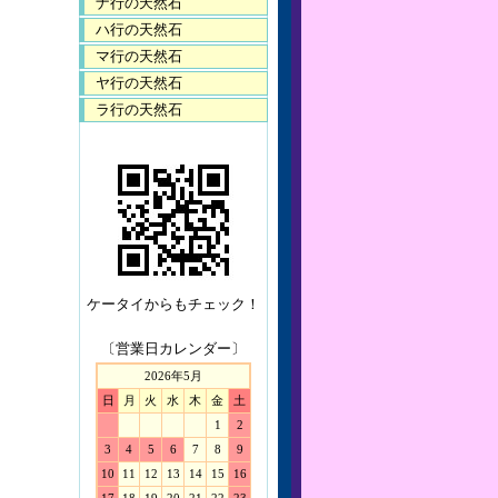
ナ行の天然石
ハ行の天然石
マ行の天然石
ヤ行の天然石
ラ行の天然石
ケータイからもチェック！
〔営業日カレンダー〕
2026年5月
日
月
火
水
木
金
土
1
2
3
4
5
6
7
8
9
10
11
12
13
14
15
16