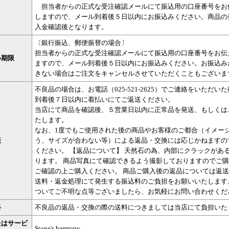
担当者からの正式な受注確認メールにて振込用の口座番号をお
しますので、メール到着後５日以内にお振込みください。商品の
入金確認後となります。
〔銀行振込、郵便振替の場合〕
担当者からの正式な受注確認メールにて振込用の口座番号をお伝
い期限
ますので、メール到着後５日以内にお振込みください。お振込み
きない場合はご注文をキャンセルさせていただくこともございま
不良品の場合は、お電話（025-521-2625）でご連絡をいただい
到着後７日以内に着払いにてご返送ください。
当店にて商品を確認後、５営業日以内に正常品を発送、もしくは
たします。
なお、1度でもご使用された後の商品やお客様のご都合（イメー
限
う、サイズが合わない等）による返品・交換には応じかねますの
ください。 【返品について】 天然石の為、内部にクラックがあ
ります。 商品写真にて確認できるよう撮影しておりますのでご
ご確認の上ご購入ください。 商品ご購入後の返品については返
送料・返金処理にて発生する振込料のご負担をお願いいたします
ついてご不明な点等ございましたら、お気軽にお問い合わせくだ
料
不良品の返品・交換の際の送料につきましては当店にて負担いた
たはサービ
Stone's harmony