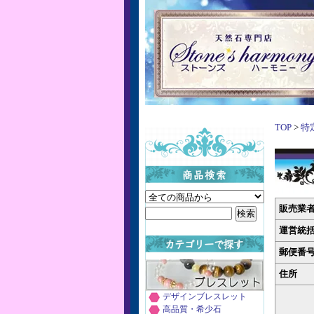
TOP
>
特
販売業
運営統
郵便番
住所
デザインブレスレット
高品質・希少石