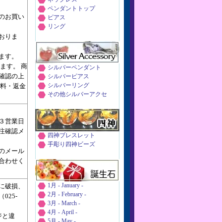
ペンダントトップ
上のお買い
ピアス
リング
おりま
ます。
ます。 商
シルバーペンダント
確認の上
シルバーピアス
送料・返金
シルバーリング
その他シルバーアクセ
３営業日
注確認メ
四神ブレスレット
手彫り四神ビーズ
のメール
合わせく
に破損、
1月 - January -
2月 - February -
25-
3月 - March -
4月 - April -
ジと違
5月 - May -