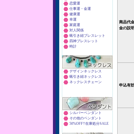
恋愛運
仕事運・金運
健康運
幸運
商品代
家庭運
金の説
対人関係
蝋引き紐ブレスレット
四神ブレスレット
時計
デザインネックレス
蝋引き紐ネックレス
ネックレスチェーン
申込有
シルバーペンダント
その他のペンダント
50%OFF!!在庫処分SALE