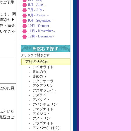
でご了承
6月 - June -
7月 - July -
ます。 商
8月 - August -
確認の上
9月 - September -
送料・返金
10月 - October -
ついてご不
11月 - November -
12月 - December -
クリックで開きます
ア行の天然石
アイオライト
青めのう
赤めのう
アクアオーラ
アクアマリン
以上のお買
アズマラカイト
アズライト
アパタイト
アベンチュリン
アマゾナイト
伝えいた
アメジスト
発送はご
アメトリン
アラゴナイト
アンバー(こはく)