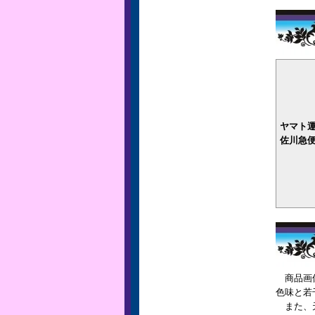
ヤマト
佐川急
商品画像
色味と若
また、天