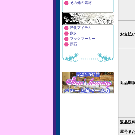
その他の素材
浄化アイテム
数珠
お支払
ブックマーカー
原石
返品期
返品送
屋号ま