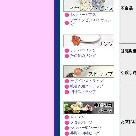
不良品
シルバーピアス
デザインピアス/イヤリン
グ
シルバーリング
販売数
その他のリング
引渡し
デザインストラップ
蝋引き紐ストラップ
四神ストラップ
ロンデル
お支払
メタルパーツ
シルバー925パーツ
手彫り四神ビーズ