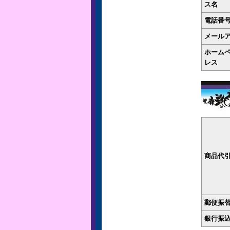
ス名
電話番
メール
ホーム
レス
商品代
郵便振
銀行振