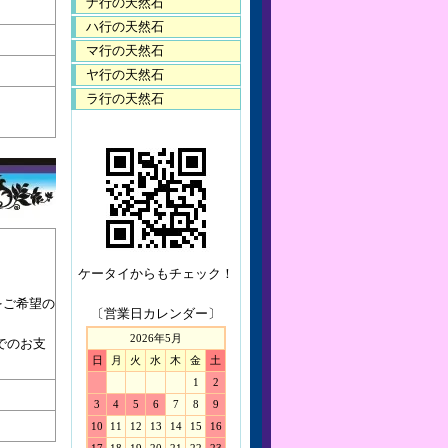
ナ行の天然石
ハ行の天然石
マ行の天然石
ヤ行の天然石
ラ行の天然石
ケータイからもチェック！
をご希望の
〔営業日カレンダー〕
2026年5月
でのお支
日
月
火
水
木
金
土
1
2
3
4
5
6
7
8
9
10
11
12
13
14
15
16