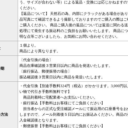
う、サイズが合わない等）による返品・交換には応じかねますの
ください。
【返品について】 天然石の為、内部にクラックがある場合があり
品写真にて確認できるよう撮影しておりますのでご購入の際はご
ご購入ください。 商品ご購入後の返品については返送に関わる
処理にて発生する振込料のご負担をお願いいたします。 商品に
明な点等ございましたら、お気軽にお問い合わせください。
１個より。
量
商品により異なります。
〔代金引換の場合〕
商品在庫確認後３営業日以内に商品を発送いたします。
時期
〔銀行振込、郵便振替の場合〕
振込確認後３営業日以内に商品を発送いたします。
・代金引換【別途手数料324円（税込）がかかります。3,000円
い物で代引き手数料無料です】
商品到着時に宅配業者へお支払いください。
・銀行振込【手数料はお客様にてご負担ください】
担当者からの正式な受注確認メールにて振込用の口座番号をお
い方法
しますので、メール到着後５日以内にお振込みください。商品の
入金確認後となります。
・郵便振替【手数料はお客様にてご負担ください】