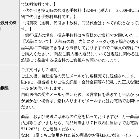
で送料無料です。】
・代金引き換え時の代引き手数料【324円（税込） 3,000円以
物で代引き手数料無料です。】
金以外の料
・消費税【送料、代引き手数料、商品代金はすべて内税となって
明
す。】
・銀行振込の場合、振込手数料はお客様のご負担でお願いいたし
【返品について】 天然石の為、内部にクラックがある場合があり
品写真にて確認できるよう撮影しておりますのでご購入の際はご
ご購入ください。 商品ご購入後の返品については返送に関わる
処理にて発生する振込料のご負担をお願いいたします。
ご注文日より２週間。
ご注文後、自動送信の受注メールがお客様宛てに送信されます。
以内に、担当者よりご注文詳細・合計金額等を記載した正式な受
効期限
ールを送信いたします。
自動送信の受注メールが届いた後、３営業日を過ぎても当店から
が届かない場合は、恐れ入りますがメールまたはお電話でお問い
ださい。
商品、および発送には細心の注意を払っておりますが、万一商品
汚損等ございましたら、商品到着より７日以内に当店までお電話（0
521-2625）でご連絡ください。
なお、1度でもご使用された後の商品やお客様のご都合（イメー