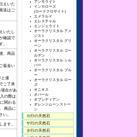
アンモライト
伝えいた
インカローズ
発送はご
(ロードクロサイト)
エメラルド
エレスチャル
エンジェライト
オーラクリスタル アメ
えいたし
ジスト
が確認で
オーラクリスタル グリ
す。
ーン
オーラクリスタル ゴー
た後、商品
ルデン
オーラクリスタル シル
ご返金い
バー
オーラクリスタル ブル
ー
ジと違
オーラクリスタル ロー
でご了承
ズ
る場合があ
オニキス
オパール
購入の際は
オブシディアン
送に関わる
オレンジムーンストー
。 商品に
ン
さい。
カ行の天然石
サ行の天然石
します。
タ行の天然石