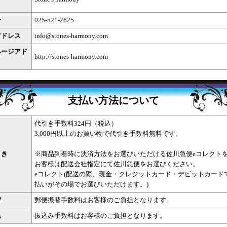
号
025-521-2625
アドレス
info@stones-harmony.com
ページアド
http://stones-harmony.com
支払い方法について
代引き手数料324円（税込）
3,000円以上のお買い物で代引き手数料無料です。
引き
※商品到着時に決済方法をお選びいただける佐川急便eコレクト
お客様は配送会社指定にて佐川急便をお選びください。
eコレクト(配送の際、現金・クレジットカード・デビットカード
払いがその場でお選びいただけます。)
替
郵便振替手数料はお客様のご負担となります。
込
振込み手数料はお客様のご負担となります。