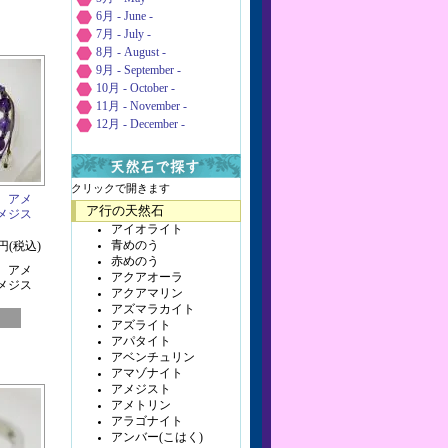
6月 - June -
7月 - July -
8月 - August -
9月 - September -
10月 - October -
11月 - November -
12月 - December -
クリックで開きます
 アメ
ア行の天然石
メジス
アイオライト
青めのう
0円(税込)
赤めのう
 アメ
アクアオーラ
メジス
アクアマリン
アズマラカイト
アズライト
アパタイト
アベンチュリン
アマゾナイト
アメジスト
アメトリン
アラゴナイト
アンバー(こはく)