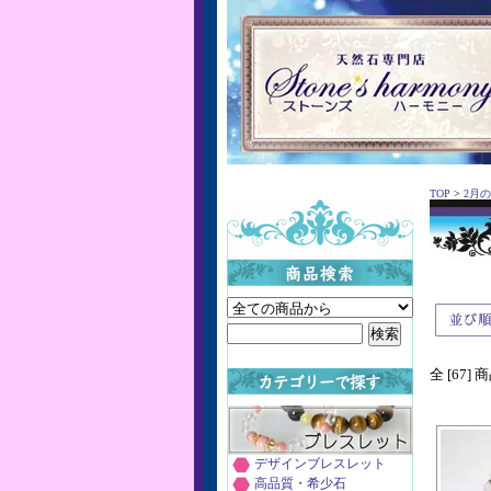
TOP
>
2月の
全 [67]
デザインブレスレット
高品質・希少石