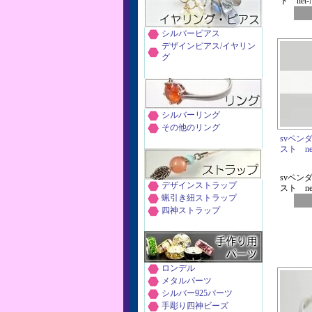
ト net-
シルバーピアス
デザインピアス/イヤリン
グ
シルバーリング
その他のリング
svペン
スト net
svペン
デザインストラップ
スト net
蝋引き紐ストラップ
四神ストラップ
ロンデル
メタルパーツ
シルバー925パーツ
手彫り四神ビーズ