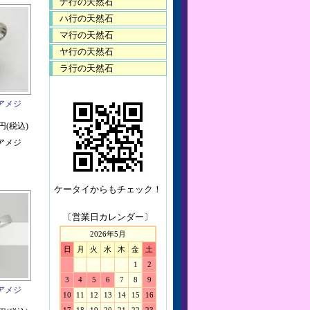
ナ行の天然石
ハ行の天然石
マ行の天然石
ヤ行の天然石
ラ行の天然石
アメジ
0円(税込)
アメジ
ケータイからもチェック！
〔営業日カレンダー〕
2026年5月
日
月
火
水
木
金
土
1
2
3
4
5
6
7
8
9
アメジ
10
11
12
13
14
15
16