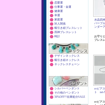
恋愛運
仕事運・金運
健康運
幸運
家庭運
水晶四
パープ
対人関係
ンダー
蝋引き紐ブレスレット
四神ブレスレット
時計
お守り
ブレス
デザインネックレス
蝋引き紐ネックレス
ネックレスチェーン
シルバーペンダント
svピア
ト net-
その他のペンダント
50%OFF!!在庫処分SALE
svピア