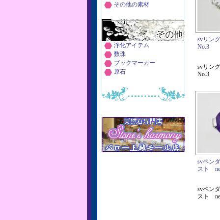
その他の素材
svリン
浄化アイテム
No.3
数珠
ブックマーカー
svリン
原石
No.3
svペン
スト net
svペン
スト net