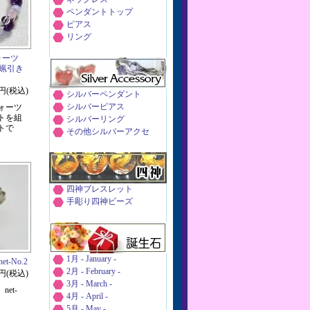
ペンダントトップ
ピアス
リング
ォーツ
 蝋引き
0円(税込)
シルバーペンダント
シルバーピアス
ォーツ
トを組
シルバーリング
トで
その他シルバーアクセ
四神ブレスレット
手彫り四神ビーズ
1月 - January -
-No.2
2月 - February -
0円(税込)
3月 - March -
et-
4月 - April -
5月 - May -