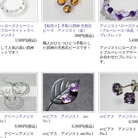
神＋ローズクォーツ＋
【粒売り】手彫り四神 天然石
アメジスト+ローズク
ルフローライト＋ラベ
ビーズ アメジスト（金）
+ブルーレース+水晶
アメジスト
ブレスレット
309円(税込)
3,500円(税込)
5,43
職人がひとつひとつ手彫りし
として人気の高い四神
た四神の天然石ビーズです！
アメジストにローズク
レットです！
とブルーレースアゲー
み合わせたブレスレッ
す。
ス グリーンアメジス
svピアス アメジスト net-
svピアス アメジスト net
No.1
No.1
6,50
8,900円(税込)
6,500円(税込)
svピアス アメジスト n
ス グリーンアメジス
svピアス アメジスト net-No.1
No.2